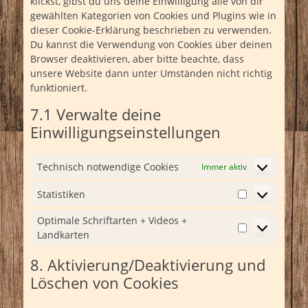
klickst, gibst du uns deine Einwilligung alle von dir
gewählten Kategorien von Cookies und Plugins wie in
dieser Cookie-Erklärung beschrieben zu verwenden.
Du kannst die Verwendung von Cookies über deinen
Browser deaktivieren, aber bitte beachte, dass
unsere Website dann unter Umständen nicht richtig
funktioniert.
7.1 Verwalte deine
Einwilligungseinstellungen
Technisch notwendige Cookies
Immer aktiv
Statistiken
Statistiken
Optimale Schriftarten + Videos +
Landkarten
Optimale
Schriftarten
8. Aktivierung/Deaktivierung und
+
Videos
Löschen von Cookies
+
Landkarten