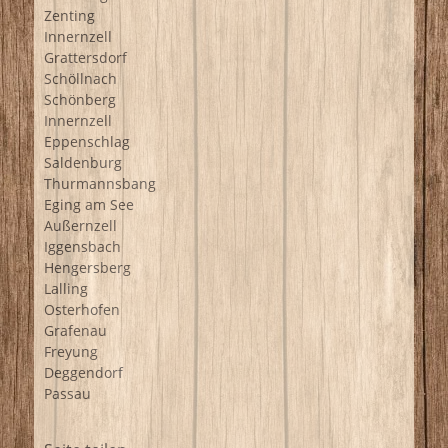
Zenting
Innernzell
Grattersdorf
Schöllnach
Schönberg
Innernzell
Eppenschlag
Saldenburg
Thurmannsbang
Eging am See
Außernzell
Iggensbach
Hengersberg
Lalling
Osterhofen
Grafenau
Freyung
Deggendorf
Passau