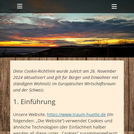
Primäres Menü
Zum
Heade
Inhalt
Toggl
springen
Diese Cookie-Richtlinie wurde zuletzt am 26. November
2024 aktualisiert und gilt für Bürger und Einwohner mit
ständigem Wohnsitz im Europäischen Wirtschaftsraum
und der Schweiz.
1. Einführung
Unsere Website,
https://www.traum-huette.de
(im
folgenden: „Die Website“) verwendet Cookies und
ähnliche Technologien (der Einfachheit halber
werden all diese unter „Cookies“ zusammengefasst).