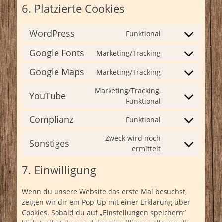
6. Platzierte Cookies
WordPress
Funktional
Consent
to
Google Fonts
Marketing/Tracking
Consent
service
to
wordpress
Google Maps
Marketing/Tracking
Consent
service
to
google-
Marketing/Tracking,
YouTube
service
fonts
Funktional
Consent
google-
to
Complianz
maps
Funktional
service
Consent
youtube
to
Zweck wird noch
Sonstiges
service
ermittelt
Consent
complianz
to
7. Einwilligung
service
sonstiges
Wenn du unsere Website das erste Mal besuchst,
zeigen wir dir ein Pop-Up mit einer Erklärung über
Cookies. Sobald du auf „Einstellungen speichern“