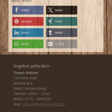
Seite teilen
teilen
teilen
merken
teilen
teilen
teilen
teilen
E-Mail
Angebot anfordern
Traum Hütten
Christine Eder
Mimming 4
94491 Hengersberg
Telefon: 09901 – 3153
Mobil: 0175 – 6993128
Mail:
urlaub@traum-huette.de